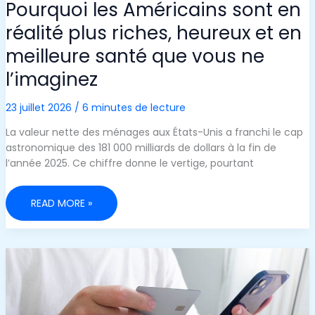
Pourquoi les Américains sont en
réalité plus riches, heureux et en
meilleure santé que vous ne
l’imaginez
23 juillet 2026
/
6 minutes de lecture
La valeur nette des ménages aux États-Unis a franchi le cap
astronomique des 181 000 milliards de dollars à la fin de
l’année 2025. Ce chiffre donne le vertige, pourtant
POURQUOI
READ MORE »
LES
AMÉRICAINS
SONT
EN
RÉALITÉ
PLUS
RICHES,
HEUREUX
ET
EN
MEILLEURE