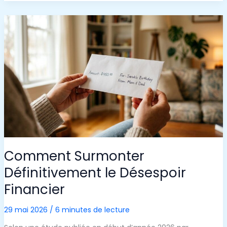
REPOS
:
COMMENT
J’AI
PERDU
120
000
$
EN
NE
PRENANT
PAS
MON
TEMPS
Comment Surmonter
Définitivement le Désespoir
Financier
29 mai 2026
/
6 minutes de lecture