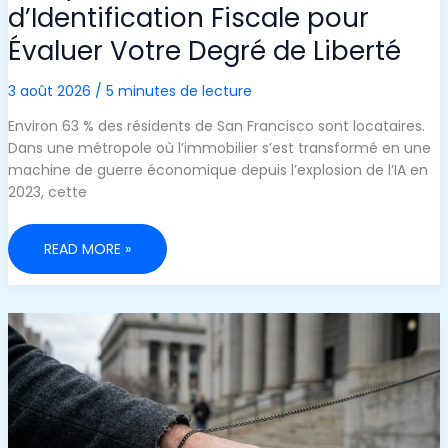
d’Identification Fiscale pour
Évaluer Votre Degré de Liberté
3 août 2026
/
5 minutes de lecture
Environ 63 % des résidents de San Francisco sont locataires.
Dans une métropole où l’immobilier s’est transformé en une
machine de guerre économique depuis l’explosion de l’IA en
2023, cette
UN
READ MORE »
SYSTÈME
INVERSÉ
D’IDENTIFICATION
FISCALE
POUR
ÉVALUER
VOTRE
DEGRÉ
DE
LIBERTÉ