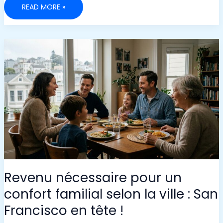
À
READ MORE »
QUI
S’ADRESSE
LE
COMPTE
PROFESSIONNEL
FINOM
?
Revenu nécessaire pour un
confort familial selon la ville : San
Francisco en tête !