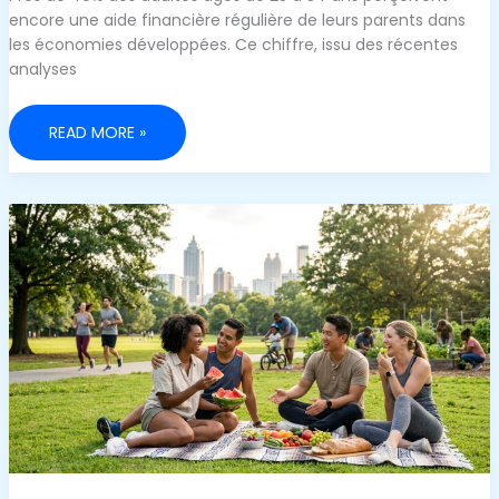
encore une aide financière régulière de leurs parents dans
les économies développées. Ce chiffre, issu des récentes
analyses
ÊTRE
READ MORE »
ADULTE
ET
FINANCIÈREMENT
INDÉPENDANT
DE
SES
PARENTS
:
UN
IDÉAL,
MAIS
PAS
UNE
OBLIGATION