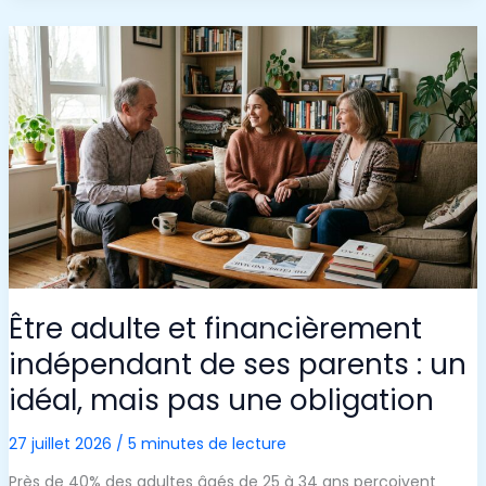
LIBÉREREZ
JAMAIS
DU
GOUVERNEMENT
:
DÉCOUVREZ
LE
RATIO
LAISSE
Être adulte et financièrement
indépendant de ses parents : un
idéal, mais pas une obligation
27 juillet 2026
/
5 minutes de lecture
Près de 40% des adultes âgés de 25 à 34 ans perçoivent