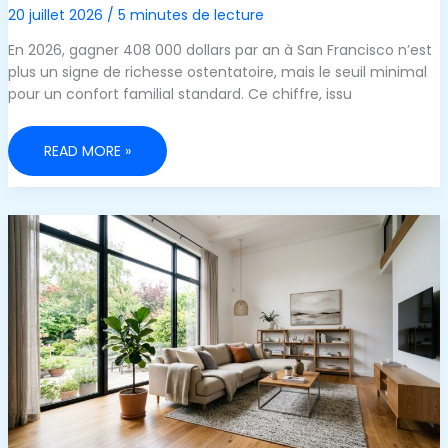
20 juillet 2026
/
5 minutes de lecture
En 2026, gagner 408 000 dollars par an à San Francisco n’est
plus un signe de richesse ostentatoire, mais le seuil minimal
pour un confort familial standard. Ce chiffre, issu
REVENU
READ MORE »
NÉCESSAIRE
POUR
UN
CONFORT
FAMILIAL
SELON
LA
VILLE
:
SAN
FRANCISCO
EN
TÊTE
!