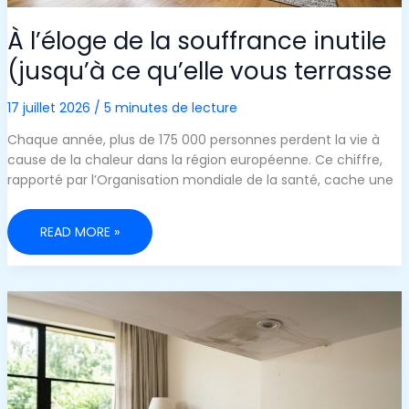
À l’éloge de la souffrance inutile
(jusqu’à ce qu’elle vous terrasse
17 juillet 2026
/
5 minutes de lecture
Chaque année, plus de 175 000 personnes perdent la vie à
cause de la chaleur dans la région européenne. Ce chiffre,
rapporté par l’Organisation mondiale de la santé, cache une
À
READ MORE »
L’ÉLOGE
DE
LA
SOUFFRANCE
INUTILE
(JUSQU’À
CE
QU’ELLE
VOUS
TERRASSE