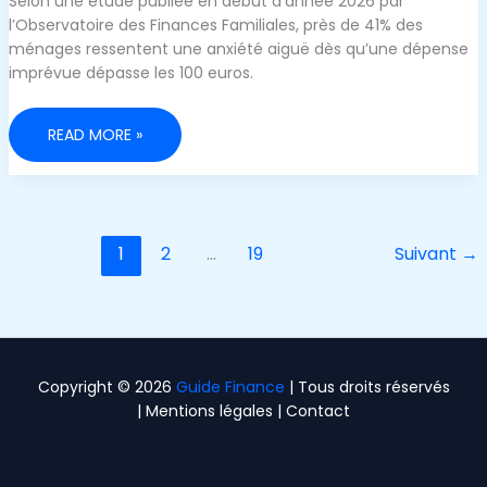
Selon une étude publiée en début d’année 2026 par
l’Observatoire des Finances Familiales, près de 41% des
ménages ressentent une anxiété aiguë dès qu’une dépense
imprévue dépasse les 100 euros.
COMMENT
READ MORE »
SURMONTER
DÉFINITIVEMENT
LE
DÉSESPOIR
FINANCIER
1
2
…
19
Suivant
→
Copyright © 2026
Guide Finance
| Tous droits réservés
|
Mentions légales
|
Contact