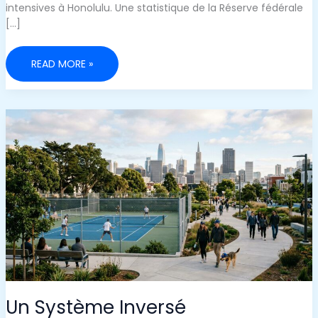
intensives à Honolulu. Une statistique de la Réserve fédérale
[…]
POURQUOI
READ MORE »
LE
BONHEUR
COÛTE
MOINS
CHER
QUE
VOUS
NE
LE
PENSEZ
:
L’EXPÉRIENCE
DES
40
000
DOLLARS
Un Système Inversé