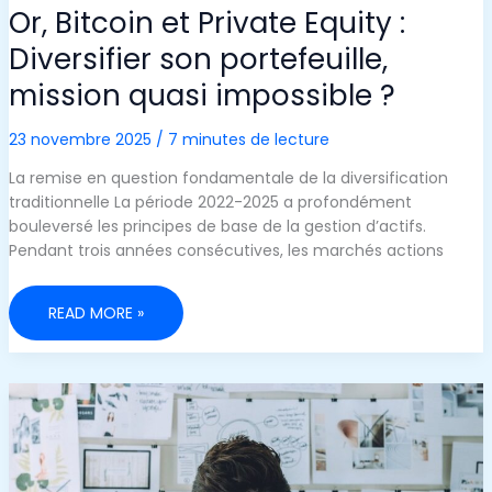
Or, Bitcoin et Private Equity :
Diversifier son portefeuille,
mission quasi impossible ?
23 novembre 2025
/
7 minutes de lecture
La remise en question fondamentale de la diversification
traditionnelle La période 2022-2025 a profondément
bouleversé les principes de base de la gestion d’actifs.
Pendant trois années consécutives, les marchés actions
OR,
READ MORE »
BITCOIN
ET
PRIVATE
EQUITY
:
DIVERSIFIER
SON
PORTEFEUILLE,
MISSION
QUASI
IMPOSSIBLE