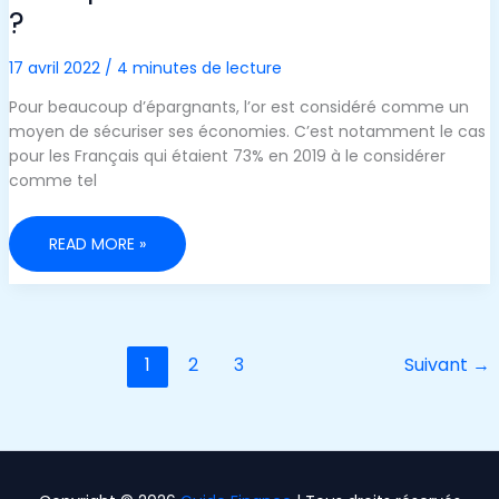
?
17 avril 2022
/
4 minutes de lecture
Pour beaucoup d’épargnants, l’or est considéré comme un
moyen de sécuriser ses économies. C’est notamment le cas
pour les Français qui étaient 73% en 2019 à le considérer
comme tel
POURQUOI
READ MORE »
LE
COURS
DE
L’OR
S’ENVOLE
?
1
2
3
Suivant
→