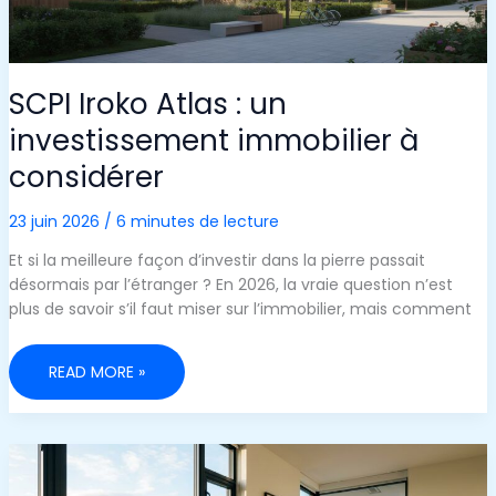
SCPI Iroko Atlas : un
investissement immobilier à
considérer
23 juin 2026
/
6 minutes de lecture
Et si la meilleure façon d’investir dans la pierre passait
désormais par l’étranger ? En 2026, la vraie question n’est
plus de savoir s’il faut miser sur l’immobilier, mais comment
SCPI
READ MORE »
IROKO
ATLAS
:
UN
INVESTISSEMENT
IMMOBILIER
À
CONSIDÉRER