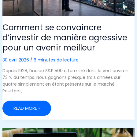
Comment se convaincre
d’investir de manière agressive
pour un avenir meilleur
30 avril 2026
/
6 minutes de lecture
Depuis 1928, l’indice S&P 500 a terminé dans le vert environ
73 % du temps. Nous gagnons presque trois années sur
quatre simplement en étant présents sur le marché.
Pourtant,
COMMENT
READ MORE »
SE
CONVAINCRE
D’INVESTIR
DE
MANIÈRE
AGRESSIVE