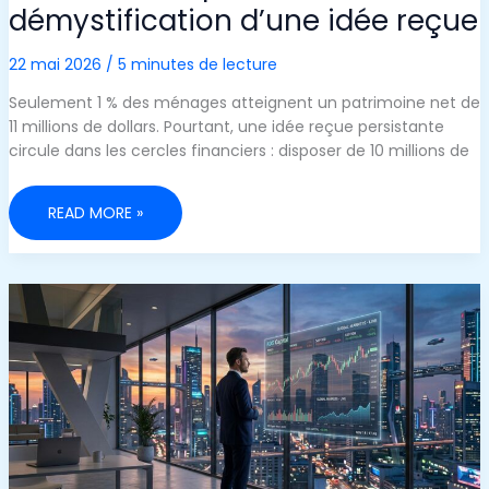
démystification d’une idée reçue
22 mai 2026
/
5 minutes de lecture
Seulement 1 % des ménages atteignent un patrimoine net de
11 millions de dollars. Pourtant, une idée reçue persistante
circule dans les cercles financiers : disposer de 10 millions de
POURQUOI
READ MORE »
10
MILLIONS
DE
DOLLARS
SUFFISENT
AMPLEMENT
POUR
UNE
RETRAITE
ANTICIPÉE
:
DÉMYSTIFICATION
D’UNE
IDÉE
REÇUE