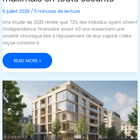
6 juillet 2026
/
5 minutes de lecture
Une étude de 2025 révèle que 72% des individus ayant atteint
l’indépendance financière avant 40 ans ressentent une
anxiété chronique liée à l’épuisement de leur capital. L’idée
reçue consiste à
LA
READ MORE »
MÉTHODE
DUMBBELL
FIRE
:
CONSTRUIRE
UNE
RICHESSE
MAXIMALE
EN
TOUTE
SÉCURITÉ