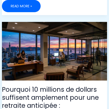
UN
READ MORE »
INVESTISSEUR
FIRE
SANS
REVENU
FIXE
NE
PEUT
PAS
SE
PERMETTRE
DE
FAIRE
TROP
D’ERREURS
Pourquoi 10 millions de dollars
suffisent amplement pour une
retraite anticipée :