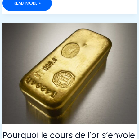
LES
READ MORE »
SIGNAUX
À
RECHERCHER
AVANT
D’ACHETER
UNE
ACTION
Pourquoi le cours de l’or s’envole