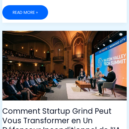
GUIDE
READ MORE »
ESSENTIEL
SUR
LE
PATRIMOINE
ET
LES
REVENUS
POUR
CHOISIR
LES
MISES
IDÉALES
AU
POKER
Comment Startup Grind Peut
Vous Transformer en Un