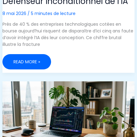
Défenseur Inconditionnel de l’IA
8 mai 2026
/
5 minutes de lecture
Près de 40 % des entreprises technologiques cotées en
bourse aujourd’hui risquent de disparaître d’ici cinq ans faute
d’avoir intégré l’IA dès leur conception. Ce chiffre brutal
illustre la fracture
COMMENT
READ MORE »
STARTUP
GRIND
PEUT
VOUS
TRANSFORMER
EN
UN
DÉFENSEUR
INCONDITIONNEL
DE
L’IA