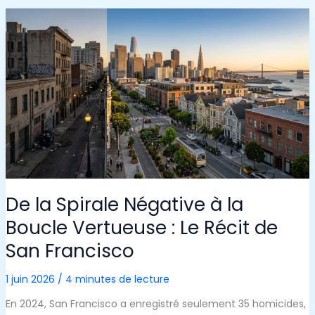
:
DU
MEXIQUE
À
UNE
SORTIE
RÉUSSIE
CHEZ
SYMANTEC
De la Spirale Négative à la
Boucle Vertueuse : Le Récit de
San Francisco
1 juin 2026
/
4 minutes de lecture
En 2024, San Francisco a enregistré seulement 35 homicides,