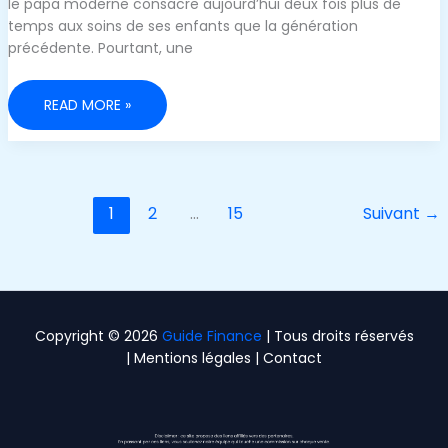
le papa moderne consacre aujourd’hui deux fois plus de
temps aux soins de ses enfants que la génération
précédente. Pourtant, une
LES
READ MORE »
PAPAS
N’ONT
PLUS
À
CULPABILISER
DE
SACRIFIER
1
2
…
15
Suivant
→
DU
TEMPS
AVEC
LEURS
ENFANTS
POUR
GAGNER
DE
L’ARGENT
Copyright © 2026
Guide Finance
| Tous droits réservés
|
Mentions légales
|
Contact