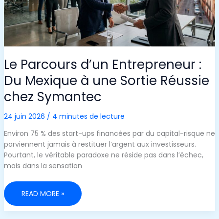
Le Parcours d’un Entrepreneur :
Du Mexique à une Sortie Réussie
chez Symantec
24 juin 2026
/
4 minutes de lecture
Environ 75 % des start-ups financées par du capital-risque ne
parviennent jamais à restituer l’argent aux investisseurs.
Pourtant, le véritable paradoxe ne réside pas dans l’échec,
mais dans la sensation
LE
READ MORE »
PARCOURS
D’UN
ENTREPRENEUR