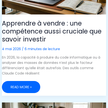
Apprendre à vendre : une
compétence aussi cruciale que
savoir investir
4 mai 2026
/
6 minutes de lecture
En 2026, la capacité à produire du code informatique ou à
analyser des masses de données n’est plus le facteur
différenciant qu’elle était autrefois. Des outils comme
Claude Code réalisent
APPRENDRE
READ MORE »
À
VENDRE
:
UNE
COMPÉTENCE
AUSSI