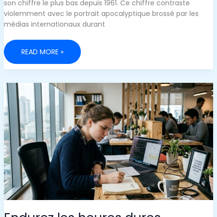
son chiffre le plus bas depuis 1961. Ce chiffre contraste
violemment avec le portrait apocalyptique brossé par les
médias internationaux durant
DE
READ MORE »
LA
SPIRALE
NÉGATIVE
À
LA
BOUCLE
VERTUEUSE
:
LE
RÉCIT
DE
SAN
FRANCISCO