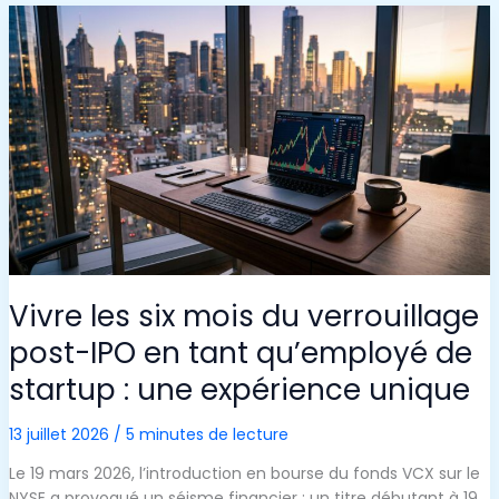
D’ENFANTS
:
LA
RAISON
POUR
LAQUELLE
LES
VILLES
SE
VIDENT
DE
LEURS
PETITS
Vivre les six mois du verrouillage
post-IPO en tant qu’employé de
startup : une expérience unique
13 juillet 2026
/
5 minutes de lecture
Le 19 mars 2026, l’introduction en bourse du fonds VCX sur le
NYSE a provoqué un séisme financier : un titre débutant à 19