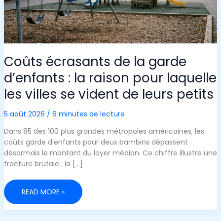
Coûts écrasants de la garde
d’enfants : la raison pour laquelle
les villes se vident de leurs petits
5 août 2026
/
6 minutes de lecture
Dans 85 des 100 plus grandes métropoles américaines, les
coûts garde d’enfants pour deux bambins dépassent
désormais le montant du loyer médian. Ce chiffre illustre une
fracture brutale : la […]
COÛTS
READ MORE »
ÉCRASANTS
DE
LA
GARDE