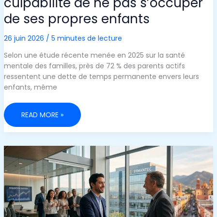
culpabilité de ne pas s’occuper
de ses propres enfants
26 juin 2026
/
5 minutes de lecture
Selon une étude récente menée en 2025 sur la santé
mentale des familles, près de 72 % des parents actifs
ressentent une dette de temps permanente envers leurs
enfants, même
COMMENT
READ MORE »
SURMONTER
LA
CULPABILITÉ
DE
NE
PAS
S’OCCUPER
DE
SES
PROPRES
ENFANTS