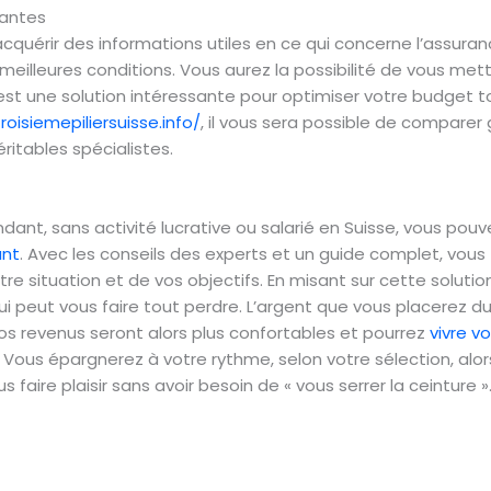
santes
quérir des informations utiles en ce qui concerne l’assuranc
illeures conditions. Vous aurez la possibilité de vous mettr
 est une solution intéressante pour optimiser votre budget 
oisiemepiliersuisse.info/
, il vous sera possible de comparer
éritables spécialistes.
endant, sans activité lucrative ou salarié en Suisse, vous po
ant
. Avec les conseils des experts et un guide complet, vous
tre situation et de vos objectifs. En misant sur cette soluti
ui peut vous faire tout perdre. L’argent que vous placerez d
. Vos revenus seront alors plus confortables et pourrez
vivre vo
Vous épargnerez à votre rythme, selon votre sélection, alor
 faire plaisir sans avoir besoin de « vous serrer la ceinture »