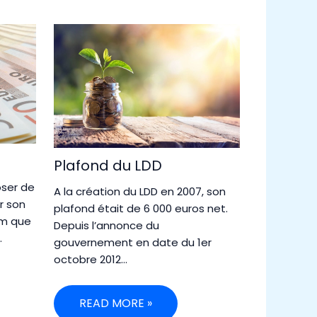
Plafond du LDD
oser de
A la création du LDD en 2007, son
ur son
plafond était de 6 000 euros net.
um que
Depuis l’annonce du
…
gouvernement en date du 1er
octobre 2012…
READ MORE »