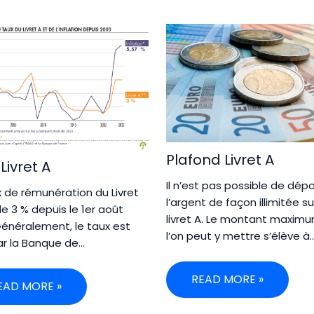
Plafond Livret A
Livret A
Il n’est pas possible de dép
x de rémunération du Livret
l’argent de façon illimitée s
de 3 % depuis le 1er août
livret A. Le montant maxim
Généralement, le taux est
l’on peut y mettre s’élève à
ar la Banque de…
READ MORE »
EAD MORE »