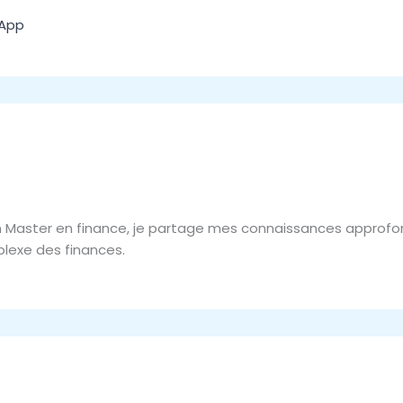
App
d’un Master en finance, je partage mes connaissances approf
lexe des finances.