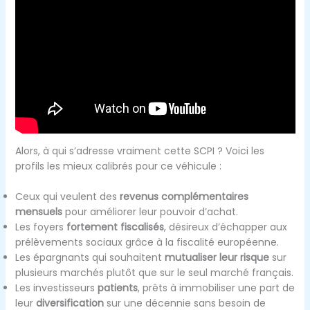
Alors, à qui s’adresse vraiment cette SCPI ? Voici les
profils les mieux calibrés pour ce véhicule :
Ceux qui veulent des
revenus complémentaires
mensuels
pour améliorer leur pouvoir d’achat.
Les foyers
fortement fiscalisés
, désireux d’échapper aux
prélèvements sociaux grâce à la fiscalité européenne.
Les épargnants qui souhaitent
mutualiser leur risque
sur
plusieurs marchés plutôt que sur le seul marché français.
Les investisseurs
patients
, prêts à immobiliser une part de
leur
diversification
sur une décennie sans besoin de