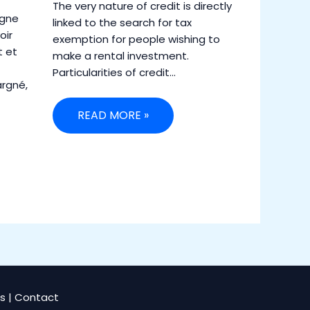
The very nature of credit is directly
rgne
linked to the search for tax
oir
exemption for people wishing to
t et
make a rental investment.
Particularities of credit…
argné,
READ MORE »
s
|
Contact