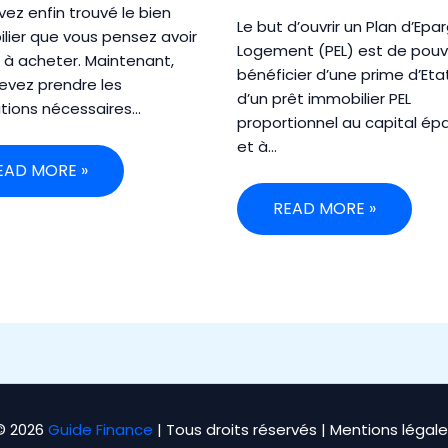
vez enfin trouvé le bien
Le but d’ouvrir un Plan d’Epa
lier que vous pensez avoir
Logement (PEL) est de pouv
t à acheter. Maintenant,
bénéficier d’une prime d’Eta
evez prendre les
d’un prêt immobilier PEL
itions nécessaires…
proportionnel au capital ép
et à…
EAD MORE »
READ MORE »
© 2026
Guide Finance
| Tous droits réservés |
Mentions légale