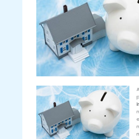
A
p
i
n
e
m
m