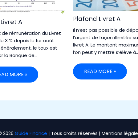
Plafond Livret A
Livret A
Il n’est pas possible de dép
x de rémunération du Livret
l’argent de façon illimitée s
de 3 % depuis le 1er août
livret A. Le montant maxim
Généralement, le taux est
l’on peut y mettre s’élève à
ar la Banque de…
READ MORE »
EAD MORE »
© 2026
Guide Finance
| Tous droits réservés |
Mentions légale