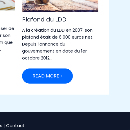
Plafond du LDD
oser de
A la création du LDD en 2007, son
ur son
plafond était de 6 000 euros net.
um que
Depuis l’annonce du
…
gouvernement en date du 1er
octobre 2012…
READ MORE »
s
|
Contact