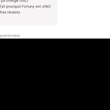
 ça change tout)
 (et pourquoi Fortuny est utile)
ffres récents
 patrimoine