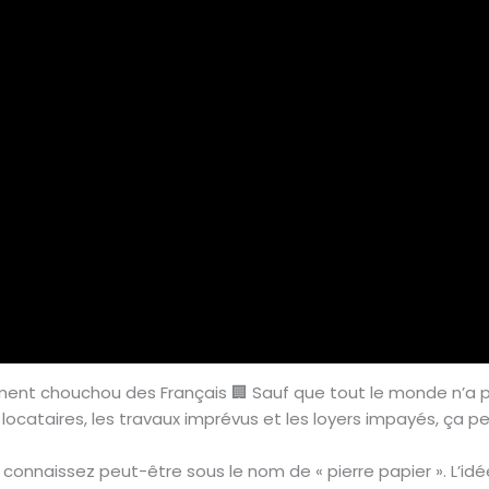
acement chouchou des Français 🏢 Sauf que tout le monde n’a p
locataires, les travaux imprévus et les loyers impayés, ça p
connaissez peut-être sous le nom de « pierre papier ». L’id