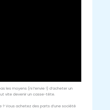
as les moyens (ni l’envie !) d’acheter un
eut vite devenir un casse-tête.
ée ? Vous achetez des parts d’une société