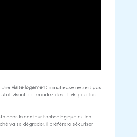
. Une
visite logement
minutieuse ne sert pas
onstat visuel : demandez des devis pour les
nts dans le secteur technologique ou les
hé va se dégrader, il préférera sécuriser