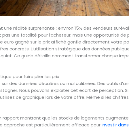
ent une réalité surprenante : environ 15% des vendeurs suré
 pas une fatalité pour l’acheteur, mais une opportunité de p
 euro gagné sur le prix affiché gonfle directement votre pa
ffres concrets. L’utilisation stratégique des données publiqu
nquiet. Ce guide détaille comment transformer chaque impe
que pour faire plier les prix
 sur des données décalées ou mal calibrées. Des outils d’a
le stagner. Nous pouvons exploiter cet écart de perception.
ilisez ce graphique lors de votre offre. Même si les chiffres 
r un rapport montrant que les stocks de logements augmenten
Cette approche est particulièrement efficace pour
investir dan