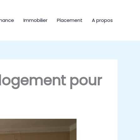
inance
Immobilier
Placement
A propos
 logement pour