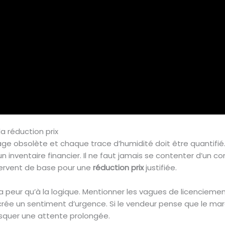
a réduction prix
e obsolète et chaque trace d’humidité doit être quantifié
un inventaire financier. Il ne faut jamais se contenter d’un c
servent de base pour une
réduction prix
justifiée.
la peur qu’à la logique. Mentionner les vagues de licencieme
rée un sentiment d’urgence. Si le vendeur pense que le marc
squer une attente prolongée.