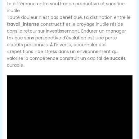
La différence entre souffrance productive et sacrifice
inutile
Toute douleur n’est pas bénéfique. La distinction entre le
travail_intense
constructif et le broyage inutile réside
dans le retour sur investissement. Endurer un manager
toxique sans perspective d’évolution est une perte
d’actifs personnels. À l’inverse, accumuler des
« répétitions » de stress dans un environnement qui
valorise la compétence construit un capital de
succès
durable.