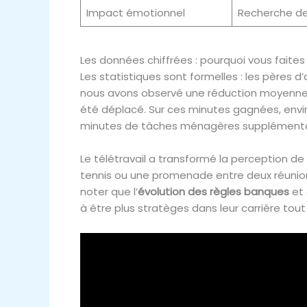
Impact émotionnel
Recherche de 
Les données chiffrées : pourquoi vous faite
Les statistiques sont formelles : les pères d
nous avons observé une réduction moyenne de
été déplacé. Sur ces minutes gagnées, envi
minutes de tâches ménagères supplémentaire
Le télétravail a transformé la perception de l
tennis ou une promenade entre deux réunions.
noter que l’
évolution des règles banques
et 
à être plus stratèges dans leur carrière tou