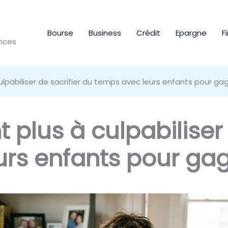
Bourse
Business
Crédit
Epargne
F
ances
ulpabiliser de sacrifier du temps avec leurs enfants pour gag
 plus à culpabiliser 
rs enfants pour gag