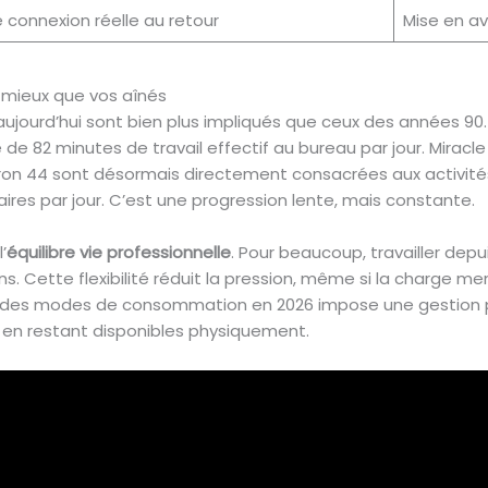
connexion réelle au retour
Mise en a
s mieux que vos aînés
’aujourd’hui sont bien plus impliqués que ceux des années 90. 
 82 minutes de travail effectif au bureau par jour. Miracle
ron 44 sont désormais directement consacrées aux activités
s par jour. C’est une progression lente, mais constante.
’
équilibre vie professionnelle
. Pour beaucoup, travailler dep
 Cette flexibilité réduit la pression, même si la charge men
des modes de consommation en 2026 impose une gestion plus
t en restant disponibles physiquement.