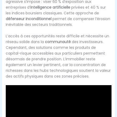
agressive s’impose : viser 60 % d’exposition aux
entreprises d’
intelligence artificielle
privées et 40 % sur
les indices boursiers classiques. Cette approche de
défenseur inconditionnel
permet de compenser l’érosion
inévitable des secteurs traditionnels.
L’accès à ces opportunités reste difficile et nécessite un
réseau solide dans la
communauté
des investisseurs.
Cependant, des solutions comme les produits de
capital-risque accessibles aux particuliers permettent
désormais de prendre position. L’immobilier reste
également un levier pertinent, car la concentration de
richesses dans les hubs technologiques soutient la valeur
des actifs physiques dans ces zones précises.