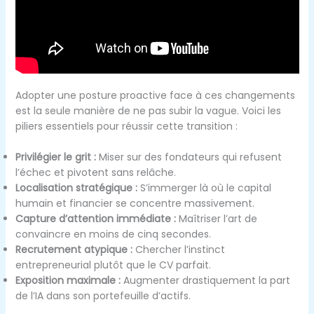
Adopter une posture proactive face à ces changements
est la seule manière de ne pas subir la vague. Voici les
piliers essentiels pour réussir cette transition :
Privilégier le grit :
Miser sur des fondateurs qui refusent
l’échec et pivotent sans relâche.
Localisation stratégique :
S’immerger là où le capital
humain et financier se concentre massivement.
Capture d’attention immédiate :
Maîtriser l’art de
convaincre en moins de cinq secondes.
Recrutement atypique :
Chercher l’instinct
entrepreneurial plutôt que le CV parfait.
Exposition maximale :
Augmenter drastiquement la part
de l’IA dans son portefeuille d’actifs.