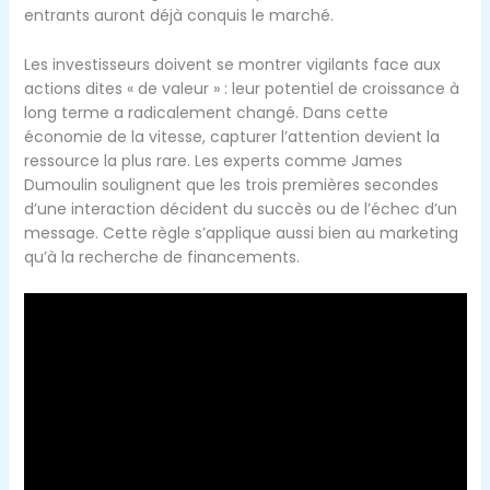
entrants auront déjà conquis le marché.
Les investisseurs doivent se montrer vigilants face aux
actions dites « de valeur » : leur potentiel de croissance à
long terme a radicalement changé. Dans cette
économie de la vitesse, capturer l’attention devient la
ressource la plus rare. Les experts comme James
Dumoulin soulignent que les trois premières secondes
d’une interaction décident du succès ou de l’échec d’un
message. Cette règle s’applique aussi bien au marketing
qu’à la recherche de financements.