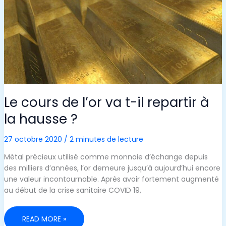
FINANCIERS
Le cours de l’or va t-il repartir à
la hausse ?
27 octobre 2020
/
2 minutes de lecture
Métal précieux utilisé comme monnaie d’échange depuis
des milliers d’années, l’or demeure jusqu’à aujourd’hui encore
une valeur incontournable. Après avoir fortement augmenté
au début de la crise sanitaire COVID 19,
LE
READ MORE »
COURS