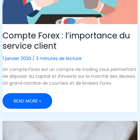
Compte Forex : l’importance du
service client
1 janvier 2020
/
3 minutes de lecture
Un compte Forex est un compte de trading vous permettant
de déposer du capital et d’investir sur le marché des devises.
Un grand nombre de courtiers et de brokers Forex
COMPTE
READ MORE »
FOREX :
L’IMPORTANCE
DU
SERVICE
CLIENT