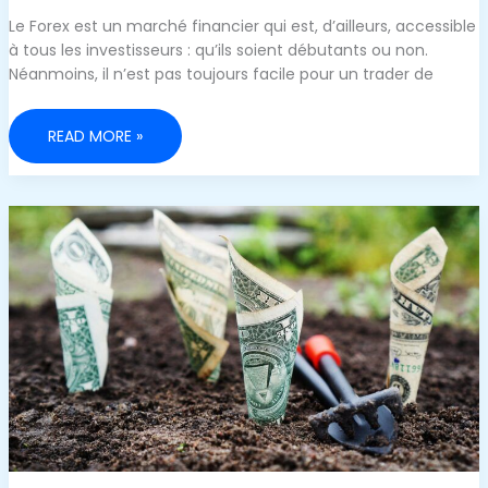
Le Forex est un marché financier qui est, d’ailleurs, accessible
à tous les investisseurs : qu’ils soient débutants ou non.
Néanmoins, il n’est pas toujours facile pour un trader de
INVESTIR
READ MORE »
DANS
LE
FOREX
:
TOUT
CE
QUE
VOUS
DEVEZ
SAVOIR
AVANT
DE
VOUS
LANCER