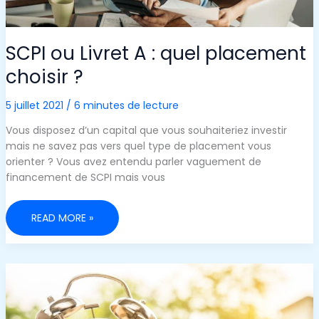
SCPI ou Livret A : quel placement
choisir ?
5 juillet 2021
/
6 minutes de lecture
Vous disposez d’un capital que vous souhaiteriez investir
mais ne savez pas vers quel type de placement vous
orienter ? Vous avez entendu parler vaguement de
financement de SCPI mais vous
SCPI
READ MORE »
OU
LIVRET
A
:
QUEL
PLACEMENT
CHOISIR
?