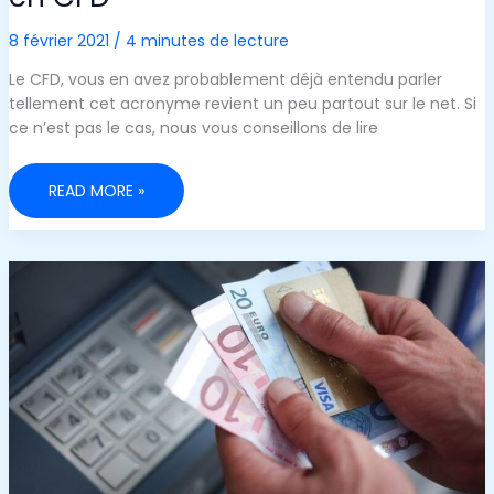
8 février 2021
/
4 minutes de lecture
Le CFD, vous en avez probablement déjà entendu parler
tellement cet acronyme revient un peu partout sur le net. Si
ce n’est pas le cas, nous vous conseillons de lire
4
READ MORE »
AVANTAGES
À
TRADER
LES
ACTIONS
EN
CFD