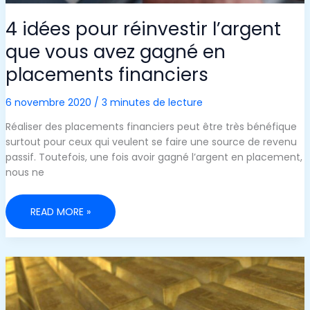
4 idées pour réinvestir l’argent
que vous avez gagné en
placements financiers
6 novembre 2020
/
3 minutes de lecture
Réaliser des placements financiers peut être très bénéfique
surtout pour ceux qui veulent se faire une source de revenu
passif. Toutefois, une fois avoir gagné l’argent en placement,
nous ne
4
READ MORE »
IDÉES
POUR
RÉINVESTIR
L’ARGENT
QUE
VOUS
AVEZ
GAGNÉ
EN
PLACEMENTS