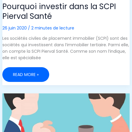
Pourquoi investir dans la SCPI
Pierval Santé
26 juin 2020
/
2 minutes de lecture
Les sociétés civiles de placement immobilier (SCPI) sont des
sociétés qui investissent dans l’immobilier tertiaire. Parmi elle,
on compte la SCPI Pierval Santé. Comme son nom l’indique,
elle est spécialisée
POURQUOI
READ MORE »
INVESTIR
DANS
LA
SCPI
PIERVAL
SANTÉ