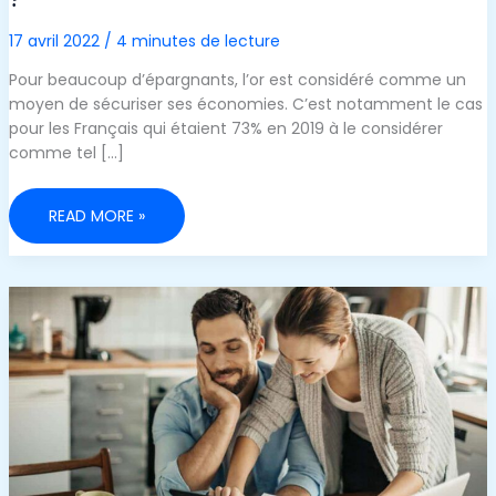
17 avril 2022
/
4 minutes de lecture
Pour beaucoup d’épargnants, l’or est considéré comme un
moyen de sécuriser ses économies. C’est notamment le cas
pour les Français qui étaient 73% en 2019 à le considérer
comme tel […]
POURQUOI
READ MORE »
LE
COURS
DE
L’OR
S’ENVOLE
?