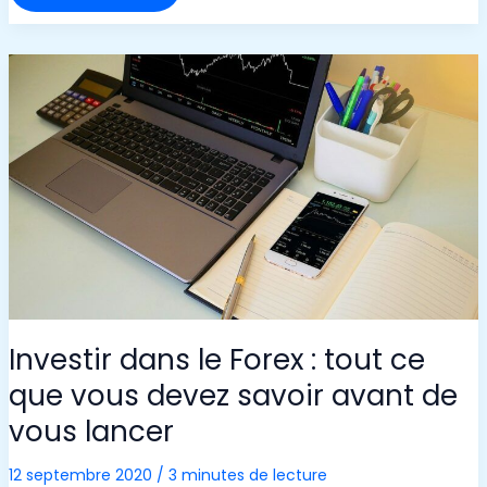
DE
L’OR
VA
T-
IL
REPARTIR
À
LA
HAUSSE
?
Investir dans le Forex : tout ce
que vous devez savoir avant de
vous lancer
12 septembre 2020
/
3 minutes de lecture